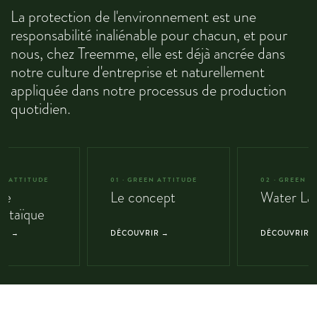
La protection de l'environnement est une
responsabilité inaliénable pour chacun, et pour
nous, chez Treemme, elle est déjà ancrée dans
notre culture d'entreprise et naturellement
appliquée dans notre processus de production
quotidien.
EN ATTITUDE
01 · GREEN ATTITUDE
02 · GREEN A
le
Le concept
Water La
oltaïque
IR →
DÉCOUVRIR →
DÉCOUVRIR 