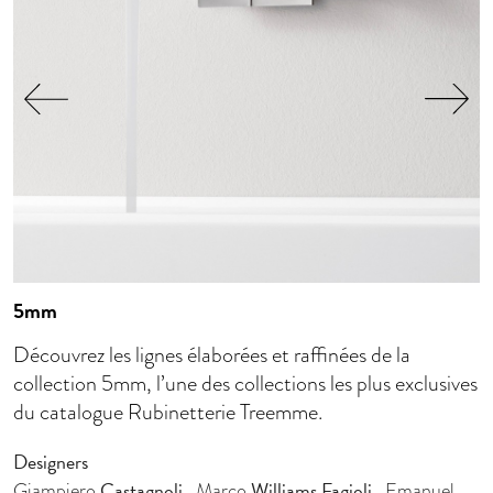
5mm
Découvrez les lignes élaborées et raffinées de la
collection 5mm, l’une des collections les plus exclusives
D
du catalogue Rubinetterie Treemme.
G
Designers
Castagnoli
Williams Fagioli
Giampiero
, Marco
, Emanuel