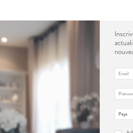
Inscri
actuali
nouve
Je d