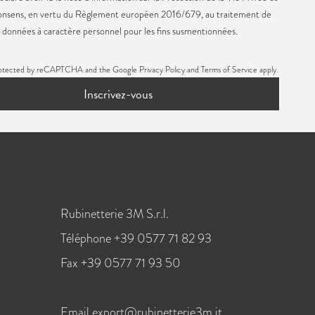
consens, en vertu du Règlement européen 2016/679, au traitement de
données à caractère personnel pour les fins susmentionnées.
s protected by reCAPTCHA and the Google
Privacy Policy
and
Terms of Service
apply.
Inscrivez-vous
Rubinetterie 3M S.r.l.
Téléphone +39 0577 71 82 93
Fax +39 0577 71 93 50
Email
export@rubinetterie3m.it