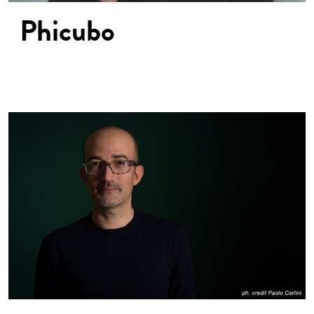
Phicubo