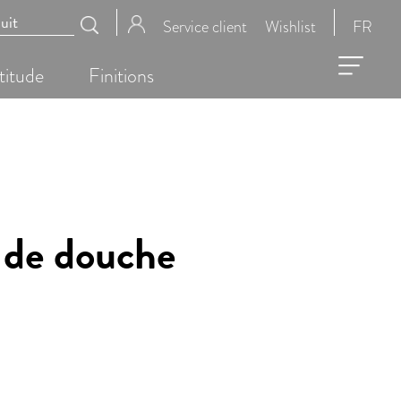
Service client
Wishlist
FR
titude
Finitions
 de douche