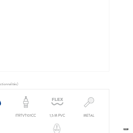
ctionnalités)
ITRTVT101CC
1,5 M PVC
METAL