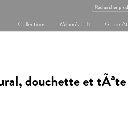
Collections
Milano's Loft
Green At
ral, douchette et tÃªte