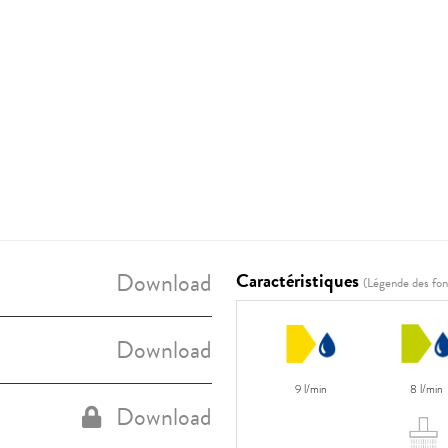
Download
Caractéristiques
(Légende des fon
Download
9 l/min
8 l/min
Download