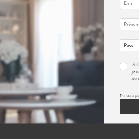
Je d
je 
mes 
This site i