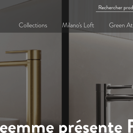
Collections
Milano's Loft
Green At
reemme présente F