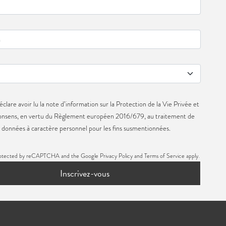
éclare avoir lu la note d’information sur la
Protection de la Vie Privée
et
consens, en vertu du Règlement européen 2016/679, au traitement de
données à caractère personnel pour les fins susmentionnées.
s protected by reCAPTCHA and the Google
Privacy Policy
and
Terms of Service
apply.
Inscrivez-vous