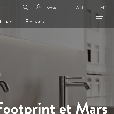
Service client
Wishlist
FR
titude
Finitions
ootprint et Mars