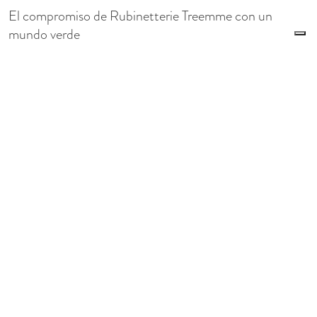
El compromiso de Rubinetterie Treemme con un
mundo verde
LIMPIEZA Y MANTENIMIENTO PARA
LATÓN
Le tue preferenze relative alla privacy
Informativa sulla raccolta
Direcciones del departamento técnico de Rubinetterie
Treemme para sus grifos
DISTRIBUIDORES
Infórmese sobre los distribuidores Rubinetterie
Treemme más cercanos a su domicilio.