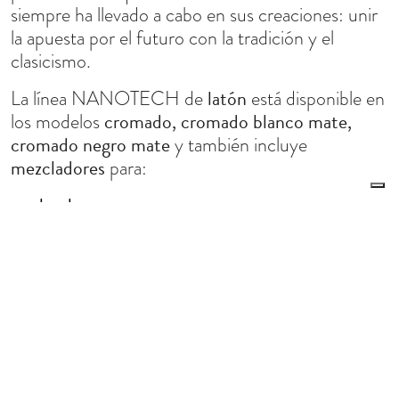
siempre ha llevado a cabo en sus creaciones: unir
la apuesta por el futuro con la tradición y el
clasicismo.
latón
La línea NANOTECH de
está disponible en
cromado, cromado blanco mate,
los modelos
cromado negro mate
y también incluye
mezcladores
para:
lavabo,
lavabo mediano,
lavabo alto,
lavabo de pared,
Le tue preferenze relative alla privacy
bidé,
Informativa sulla raccolta
bañera,
ducha.