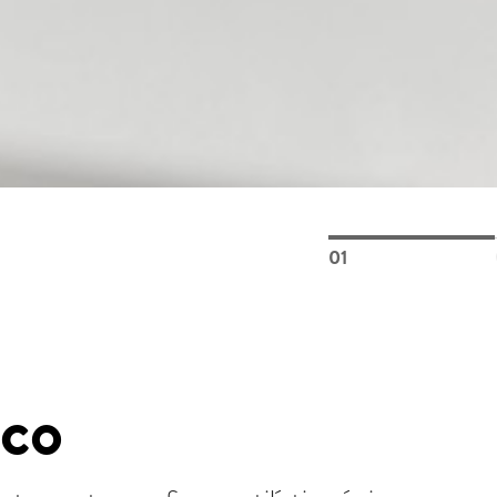
01
ico