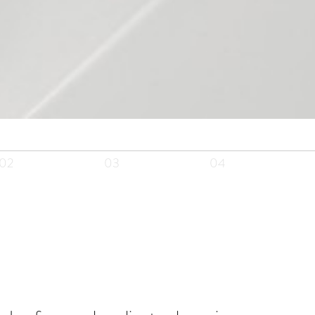
02
03
04