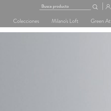
Colecciones
Milano's Loft
Green At