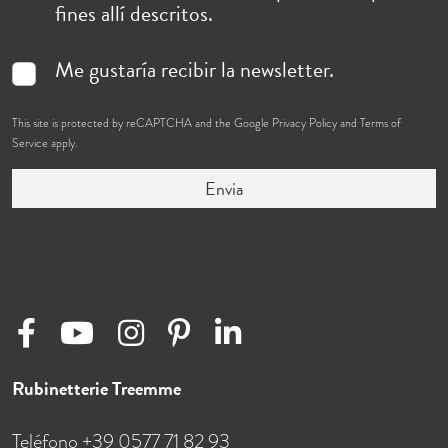
fines allí descritos.
Me gustaría recibir la newsletter.
This site is protected by reCAPTCHA and the Google
Privacy Policy
and
Terms of
Service
apply.
Envia
Rubinetterie Treemme
Teléfono +39 0577 71 82 93