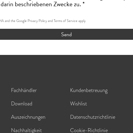
 darin beschriebenen Zwecke zu. *
CHA and the Google
Privacy Policy
and
Terms of Service
apply.
Send
Fachhändler
Kundenbetreuung
Download
Wishlist
Auszeichnungen
Datenschutzrichtlinie
Nachhaltigkeit
Cookie-Richtlinie