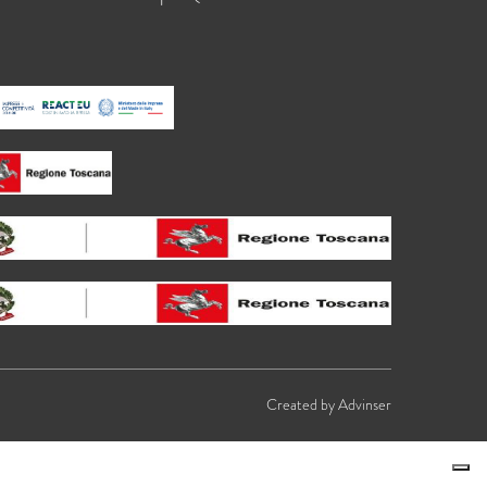
Created by
Advinser