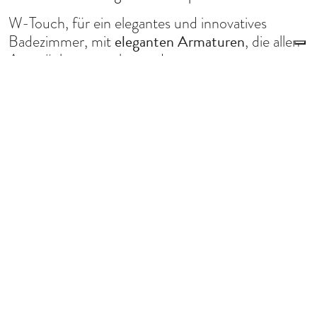
W-Touch, für ein elegantes und innovatives
eleganten Armaturen
Badezimmer, mit
, die allen
Ansprüchen gerecht werden.
Le tue preferenze relative alla privacy
Informativa sulla raccolta
NACHHALTIGKEIT
Das Engagement der Rubinetterie Treemme für eine
grüne Welt
REINIGUNG UND WARTUNG FÜR