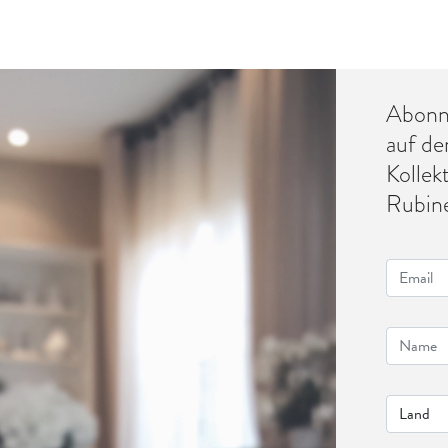
Abonni
auf de
Kollek
Rubine