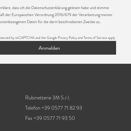
erkläre, dass ich die
Datenschutzerklärung
gelesen habe und stimme
äß der Europäischen Verordnung 2016/679 der Verarbeitung meiner
sonenbezogenen Daten für die darin beschriebenen Zwecke zu.
s protected by reCAPTCHA and the Google
Privacy Policy
and
Terms of Service
apply.
Anmelden
Rubinetterie 3M S.r.l.
Telefon +39 0577 71 82 93
Fax +39 0577 71 93 50