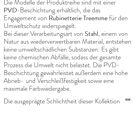
Die Modelle der Produktreihe sind mit einer
PVD
-Beschichtung erhältlich, die das
Rubinetterie Treemme
Engagement von
für den
Umweltschutz widerspiegelt.
Stahl
Bei dieser Verarbeitungsart von
, einem von
Natur aus wiederverwertbaren Material, entstehen
keine umweltschädlichen Substanzen: Es gibt
keine chemischen Abfälle, sodass der gesamte
Prozess die Umwelt nicht belastet. Die PVD-
Beschichtung gewährleistet außerdem eine hohe
Abrieb- und Verschleißfestigkeit sowie eine
maximale Farbwiedergabe.
Die ausgeprägte Schlichtheit dieser Kollektion
Accessoires
überträgt sich auch auf die
, die
PVD
ebenfalls mit
-Beschichtung erhältlich sind:
klare und raffinierte Formen, mit denen sich der
gesamte Raum einrichten lässt.
Le tue preferenze relative alla privacy