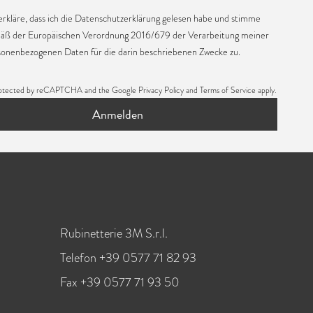
erkläre, dass ich die
Datenschutzerklärung
gelesen habe und stimme
äß der Europäischen Verordnung 2016/679 der Verarbeitung meiner
sonenbezogenen Daten für die darin beschriebenen Zwecke zu.
s protected by reCAPTCHA and the Google
Privacy Policy
and
Terms of Service
apply.
Anmelden
Rubinetterie 3M S.r.l.
Telefon +39 0577 71 82 93
Fax +39 0577 71 93 50