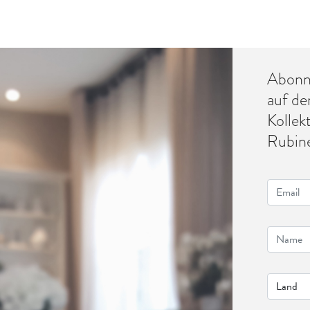
Abonni
auf de
Kollek
Rubine