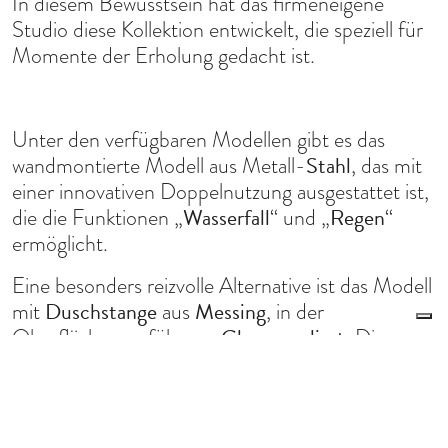
In diesem Bewusstsein hat das firmeneigene
Studio diese Kollektion entwickelt, die speziell für
Momente der Erholung gedacht ist.
Unter den verfügbaren Modellen gibt es das
Stahl
wandmontierte Modell aus Metall-
, das mit
einer innovativen Doppelnutzung ausgestattet ist,
Wasserfall
Regen
die die Funktionen „
“ und „
“
ermöglicht.
Eine besonders reizvolle Alternative ist das Modell
Duschstange
Messing
mit
aus
, in der
Chrom poliert
Oberflächenausführung
. Die
Design
klaren Linien und das attraktive
machen
Kopfbrause
diese
ideal für alle, die ein modernes
Badambiente
und elegantes
lieben. Die
Le tue preferenze relative alla privacy
Brausegarnitur
ist mit einem innovativen