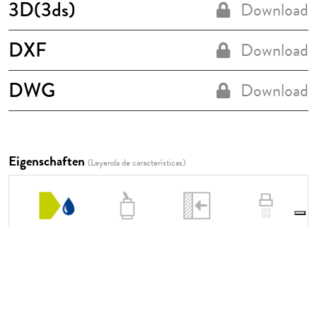
3D(3ds)
Download
DXF
Download
DWG
Download
Eigenschaften
(Leyenda de características)
8 l/min
ITRTVT130ZZ
RWIT51C5ZZ90
ITRTAE129ZZ
Le tue preferenze relative alla privacy
Informativa sulla raccolta
ITRTAT112ZZ
1,5 CM --> RWIT51A5ZZ80