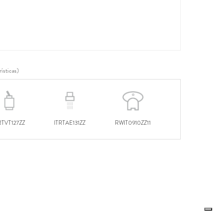
ísticas)
RTVT127ZZ
ITRTAE131ZZ
RWIT0910ZZ11