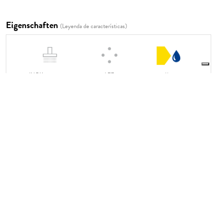
Eigenschaften
(Leyenda de características)
INOX 500 x 500
LED
9 l/min
Le tue preferenze relative alla privacy
Informativa sulla raccolta
RWIT 6548 ZZ 02
Teilen Sie die Seite:
NACHHALTIGKEIT