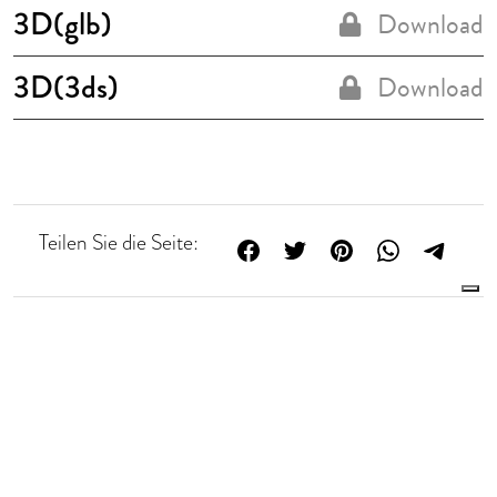
3D(glb)
Download
3D(3ds)
Download
Teilen Sie die Seite:
Le tue preferenze relative alla privacy
NACHHALTIGKEIT
Informativa sulla raccolta
Das Engagement der Rubinetterie Treemme für eine
grüne Welt