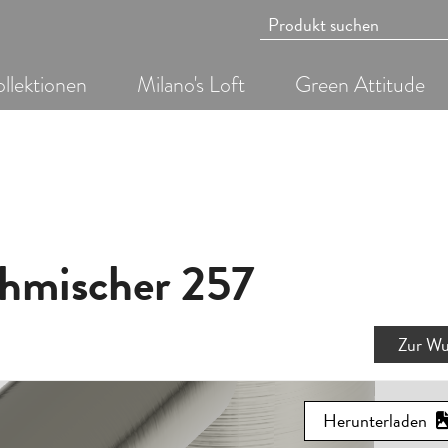
llektionen
Milano's Loft
Green Attitude
hmischer 257
Zur Wu