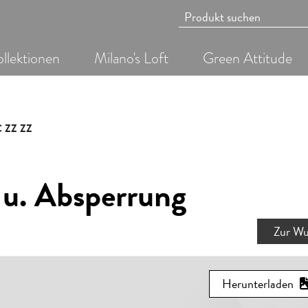
llektionen
Milano's Loft
Green Attitude
 ZZ ZZ
 u. Absperrung
Zur Wu