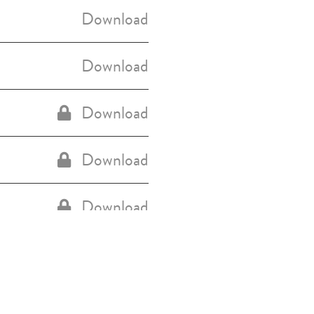
Download
Download
Download
Download
Download
iva sulla raccolta
Le tue preferenze relative alla priva
Download