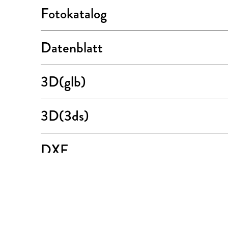
Fotokatalog
Datenblatt
3D(glb)
3D(3ds)
DXF
Informat
DWG