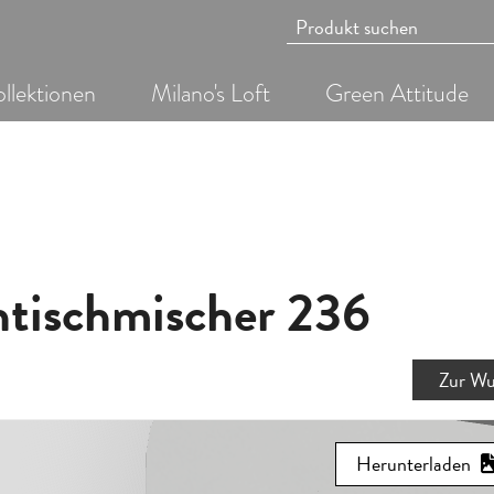
llektionen
Milano's Loft
Green Attitude
tischmischer 236
Zur Wu