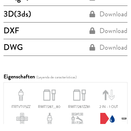
3D(3ds)
Download
DXF
Download
DWG
Download
Eigenschaften
(Leyenda de características)
ITRTVT175ZZ
RWIT7287__80
RWIT7287ZZ81
2 IN - 1 OUT
ITRTVT176ZZ
N° 13
34 l/min