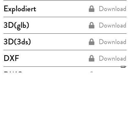
Explodiert
Download
3D(glb)
Download
3D(3ds)
Download
DXF
Download
DWG
Download
Le tue preferenze relative alla privacy
Informativa sulla raccolta
Eigenschaften
(Leyenda de características)