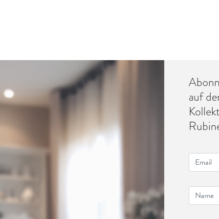
Abonni
auf de
Kollek
Rubine