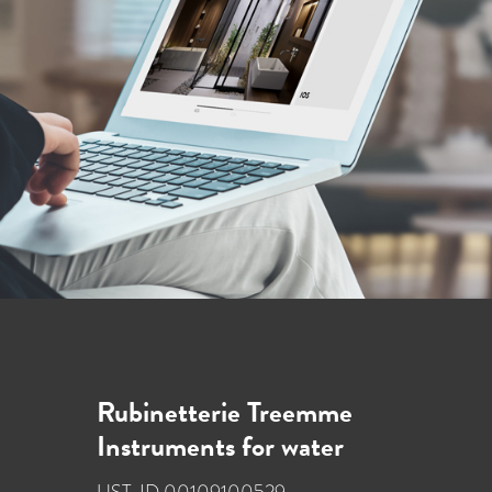
Rubinetterie Treemme
Instruments for water
UST-ID 00109100529