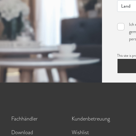
Ich 
gem
per
This site i
Fachhändler
Kundenbetreuung
Download
Wishlist