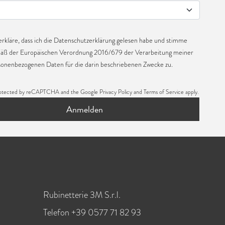
erkläre, dass ich die
Datenschutzerklärung
gelesen habe und stimme
äß der Europäischen Verordnung 2016/679 der Verarbeitung meiner
sonenbezogenen Daten für die darin beschriebenen Zwecke zu.
s protected by reCAPTCHA and the Google
Privacy Policy
and
Terms of Service
apply.
Anmelden
Rubinetterie 3M S.r.l.
Telefon +39 0577 71 82 93