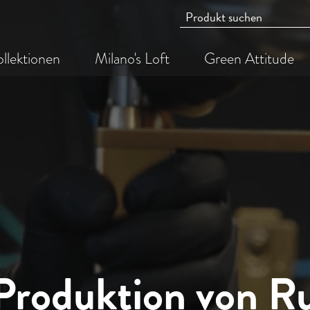
llektionen
Milano's Loft
Green Attitude
 Produktion von R