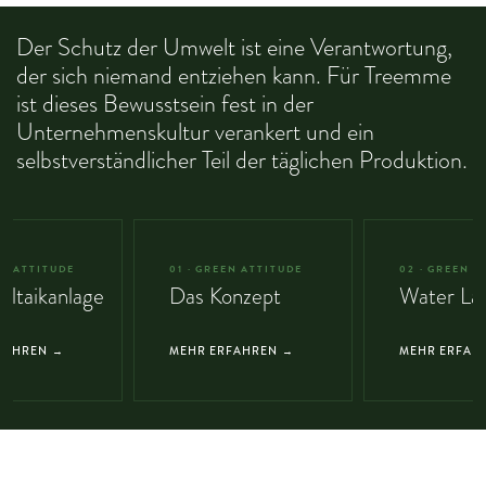
Der Schutz der Umwelt ist eine Verantwortung,
der sich niemand entziehen kann. Für Treemme
ist dieses Bewusstsein fest in der
Unternehmenskultur verankert und ein
selbstverständlicher Teil der täglichen Produktion.
EN ATTITUDE
01 · GREEN ATTITUDE
02 · GREEN A
oltaikanlage
Das Konzept
Water La
FAHREN →
MEHR ERFAHREN →
MEHR ERFAH