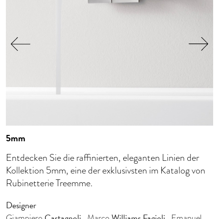
5mm
Entdecken Sie die raffinierten, eleganten Linien der
n
Kollektion 5mm, eine der exklusivsten im Katalog von
D
Rubinetterie Treemme.
G
Designer
Castagnoli
Williams Fagioli
Giampiero
, Marco
, Emanuel