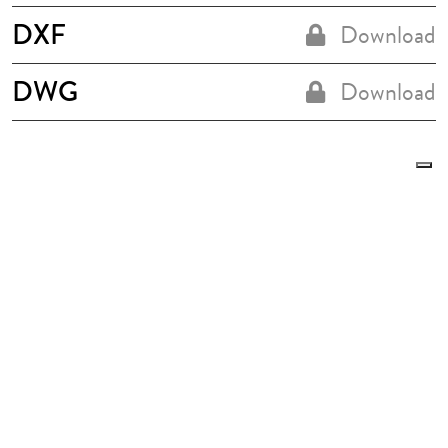
DXF
Download
DWG
Download
Eigenschaften
(Leyenda de características)
Le tue preferenze relative alla privacy
Informativa sulla raccolta
9 l/min
METAL 300 mm
1/2 M
Teilen Sie die Seite: