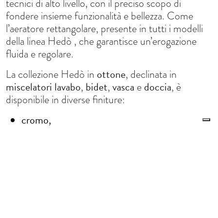
tecnici di alto livello, con il preciso scopo di
fondere insieme funzionalità e bellezza. Come
l’aeratore rettangolare, presente in tutti i modelli
della linea Hedò , che garantisce un’erogazione
fluida e regolare.
ottone
La collezione Hedò in
, declinata in
miscelatori
lavabo
bidet
vasca
doccia
,
,
e
, è
disponibile in diverse finiture:
cromo,
nero opaco,
bianco opaco,
nichel lucido,
nichel spazzolato,
Le tue preferenze relative alla privacy
nero cromo lucido,
Informativa sulla raccolta
nero cromo spazzolato,
oro,