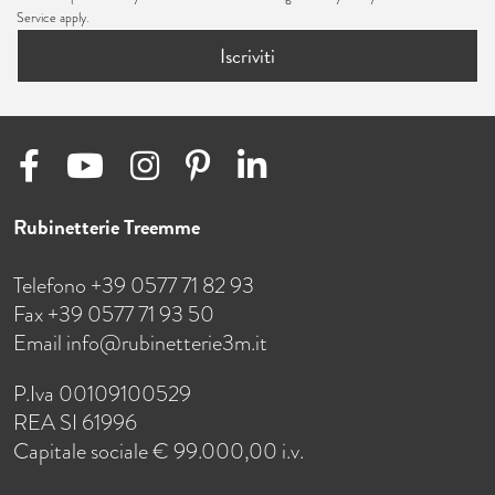
Service
apply.
Iscriviti
Rubinetterie Treemme
Telefono +39 0577 71 82 93
Fax +39 0577 71 93 50
Email
info@rubinetterie3m.it
P.Iva 00109100529
REA SI 61996
Capitale sociale € 99.000,00 i.v.