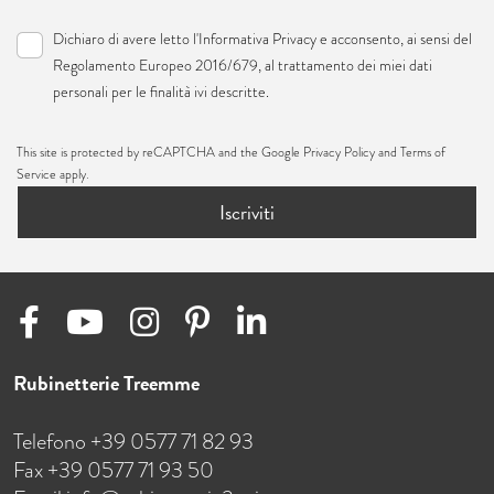
Dichiaro di avere letto l'
Informativa Privacy
e acconsento, ai sensi del
Regolamento Europeo 2016/679, al trattamento dei miei dati
personali per le finalità ivi descritte.
This site is protected by reCAPTCHA and the Google
Privacy Policy
and
Terms of
Service
apply.
Iscriviti
Rubinetterie Treemme
Telefono +39 0577 71 82 93
Fax +39 0577 71 93 50