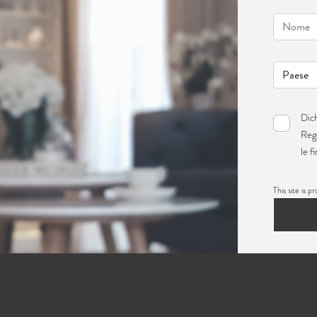
Dich
Reg
le f
This site i