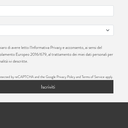
iaro di avere letto l'
Informativa Privacy
e acconsento, ai sensi del
olamento Europeo 2016/679, al trattamento dei miei dati personali per
inalità ivi descritte.
s protected by reCAPTCHA and the Google
Privacy Policy
and
Terms of Service
apply.
Iscriviti