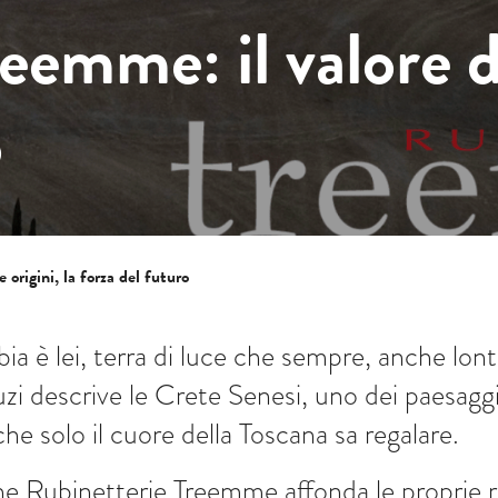
emme: il valore de
o
 origini, la forza del futuro
bia è lei, terra di luce che sempre, anche lo
 descrive le Crete Senesi, uno dei paesaggi pi
che solo il cuore della Toscana sa regalare.
e Rubinetterie Treemme affonda le proprie ra