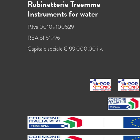
Rubinetterie Treemme
Instruments for water
P.Iva 00109100529
REA SI 61996
Capitale sociale € 99.000,00 i.v.